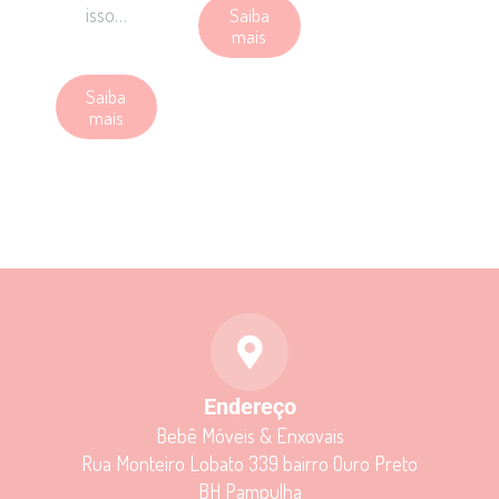
isso…
Saiba
mais
Saiba
mais
Endereço
Bebê Móveis & Enxovais
Rua Monteiro Lobato 339 bairro Ouro Preto
BH Pampulha