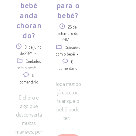
bebê
para o
anda
bebê?
choran
25 de
setembro de
do?
2017
31 de julho
Cuidados
de 2024
com o bebê
Cuidados
0
com o bebê
comentário
0
comentário
Toda mundo
já escutou
O choro é
falar que o
algo que
bebê pode
desconserta
ter…
muitas
mamães, por