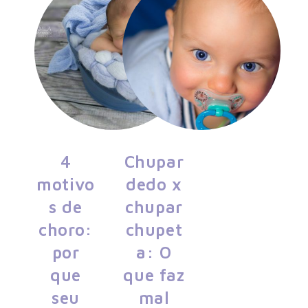
4
Chupar
motivo
dedo x
s de
chupar
choro:
chupet
por
a: O
que
que faz
seu
mal