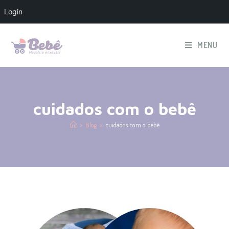
Login
MENU
cuidados com o bebê
>
Blog
>
cuidados com o bebê