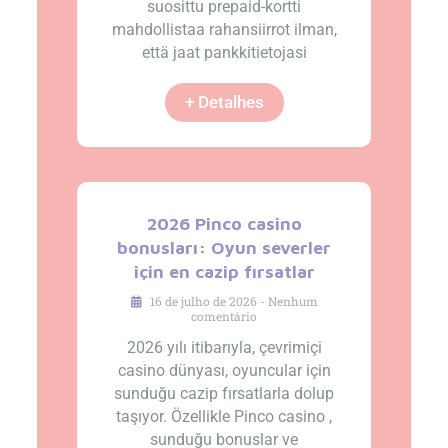
suosittu prepaid-kortti
mahdollistaa rahansiirrot ilman,
että jaat pankkitietojasi
+ Detalhes
2026 Pinco casino
bonusları: Oyun severler
için en cazip fırsatlar
16 de julho de 2026
Nenhum
comentário
2026 yılı itibarıyla, çevrimiçi
casino dünyası, oyuncular için
sunduğu cazip fırsatlarla dolup
taşıyor. Özellikle Pinco casino ,
sunduğu bonuslar ve