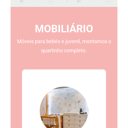
MOBILIÁRIO
Móveis para bebês e juvenil, montamos o
quartinho completo.