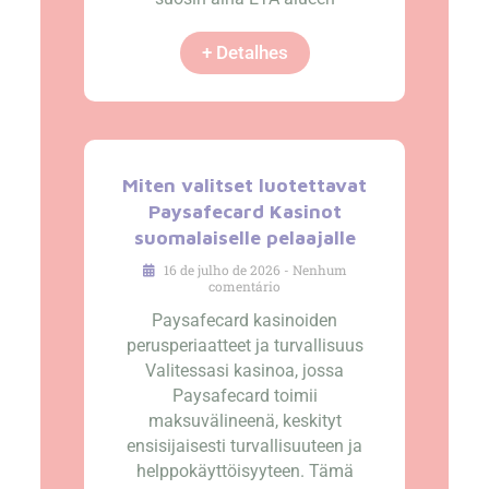
+ Detalhes
Miten valitset luotettavat
Paysafecard Kasinot
suomalaiselle pelaajalle
16 de julho de 2026
Nenhum
comentário
Paysafecard kasinoiden
perusperiaatteet ja turvallisuus
Valitessasi kasinoa, jossa
Paysafecard toimii
maksuvälineenä, keskityt
ensisijaisesti turvallisuuteen ja
helppokäyttöisyyteen. Tämä