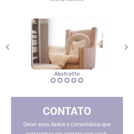
Abstratto
1
2
3
4
5
CONTATO
Deixe seus dados e comentários que
entraremos em contato com você.