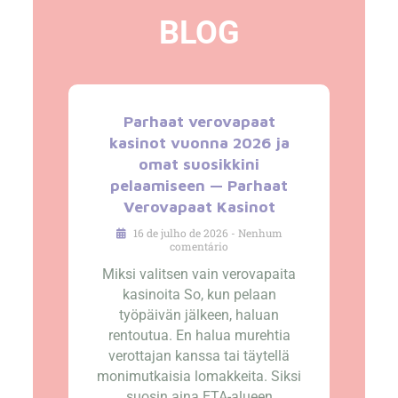
BLOG
Parhaat verovapaat
kasinot vuonna 2026 ja
omat suosikkini
pelaamiseen — Parhaat
Verovapaat Kasinot
16 de julho de 2026
Nenhum
comentário
Miksi valitsen vain verovapaita
kasinoita So, kun pelaan
työpäivän jälkeen, haluan
rentoutua. En halua murehtia
verottajan kanssa tai täytellä
monimutkaisia lomakkeita. Siksi
suosin aina ETA-alueen