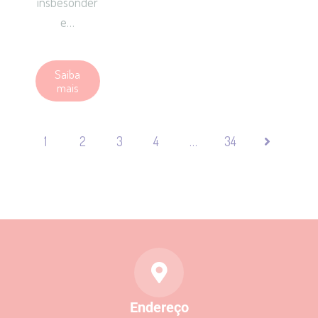
insbesonder
e…
Saiba
mais
1
2
3
4
…
34
Endereço