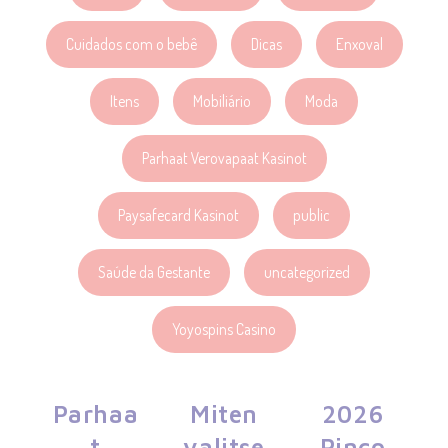
Cuidados com o bebê
Dicas
Enxoval
Itens
Mobiliário
Moda
Parhaat Verovapaat Kasinot
Paysafecard Kasinot
public
Saúde da Gestante
uncategorized
Yoyospins Casino
Parhaa
Miten
2026
t
valitse
Pinco