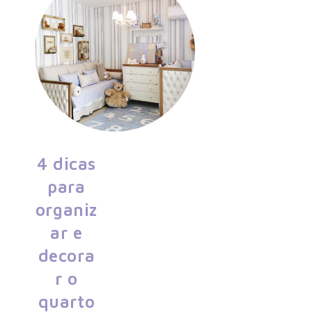
4 dicas para organizar e decorar o quarto do
4 dicas
seu bebê
para
organiz
ar e
decora
r o
quarto