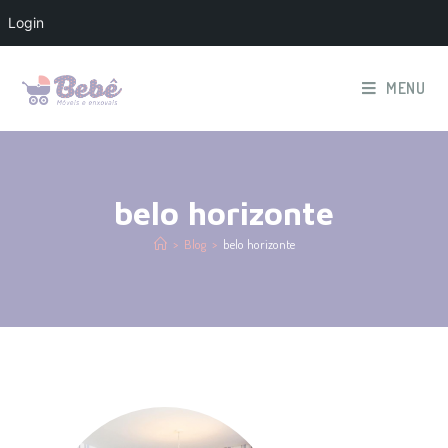
Login
MENU
belo horizonte
>
Blog
>
belo horizonte