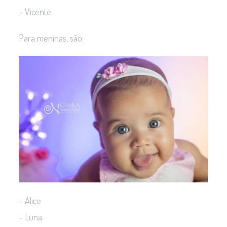
– Vicente
Para meninas, são:
– Alice
– Luna