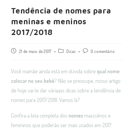
Tendência de nomes para
meninas e meninos
2017/2018
21 de maio de 2017
Dicas
0 comentário
Você mamãe ainda está em dúvida sobre
qual nome
colocar no seu bebê
? Não se preocupe, nosso artigo
de hoje vai te dar váriaass dicas sobre a tendência de
nomes para 2017/2018. Vamos lá?
Confira a lista completa dos
nomes
masculinos e
femininos que poderão ser mais usados em 2017