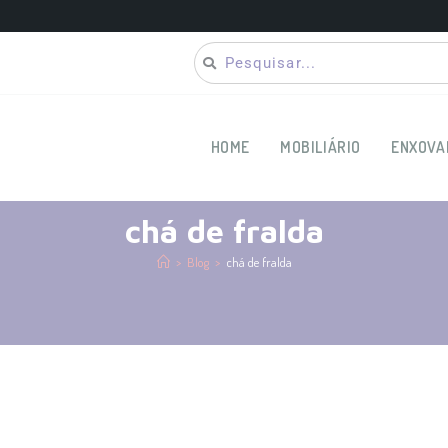
HOME
MOBILIÁRIO
ENXOVA
chá de fralda
>
Blog
>
chá de fralda