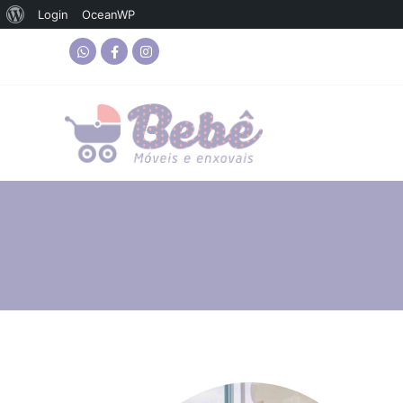
Login
OceanWP