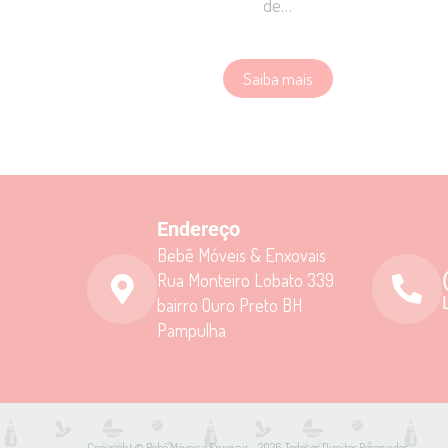
de…
Saiba mais
Endereço
Bebê Móveis & Enxovais
Rua Monteiro Lobato 339
bairro Ouro Preto BH
Pampulha
Copyright © Bebê Móveis e Enxovais - 2026. Todos os Direitos Reservados.