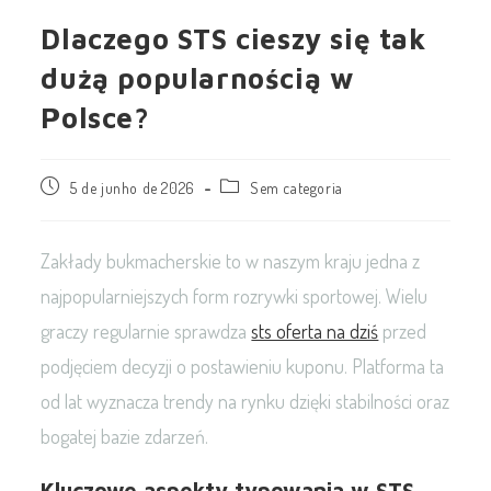
Dlaczego STS cieszy się tak
dużą popularnością w
Polsce?
5 de junho de 2026
Sem categoria
Zakłady bukmacherskie to w naszym kraju jedna z
najpopularniejszych form rozrywki sportowej. Wielu
graczy regularnie sprawdza
sts oferta na dziś
przed
podjęciem decyzji o postawieniu kuponu. Platforma ta
od lat wyznacza trendy na rynku dzięki stabilności oraz
bogatej bazie zdarzeń.
Kluczowe aspekty typowania w STS