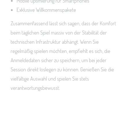
Mobile Optimierung für Smartphones
Exklusive Willkommenspakete
Zusammenfassend lässt sich sagen, dass der Komfort
beim täglichen Spiel massiv von der Stabilität der
technischen Infrastruktur abhängt. Wenn Sie
regelmäßig spielen möchten, empfiehlt es sich, die
Anmeldedaten sicher zu speichern, um bei jeder
Session direkt loslegen zu können. Genießen Sie die
vielfältige Auswahl und spielen Sie stets
verantwortungsbewusst.