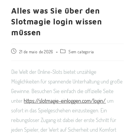
Alles was Sie über den
Slotmagie login wissen
müssen
21 de maio de 2026
Sem categoria
Die Welt der Online-Slots bietet unzählige
Möglichkeiten für spannende Unterhaltung und große
Gewinne. Besuchen Sie einfach die offizielle Seite
unter
https://slotmagie-einloggen.com/login/
um
sofort in das Spielgeschehen einzusteigen. Ein
reibungsloser Zugang ist dabei der erste Schritt für
jeden Spieler, der Wert auf Sicherheit und Komfort