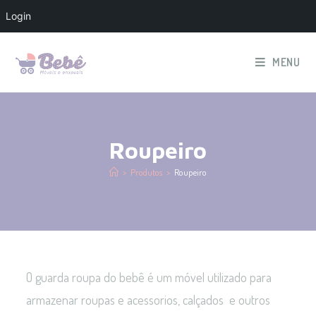
Login
MENU
Roupeiro
>
Produtos
>
Roupeiro
O guarda roupa do bebê é um móvel utilizado para
armazenar roupas e acessorios, calçados e outros