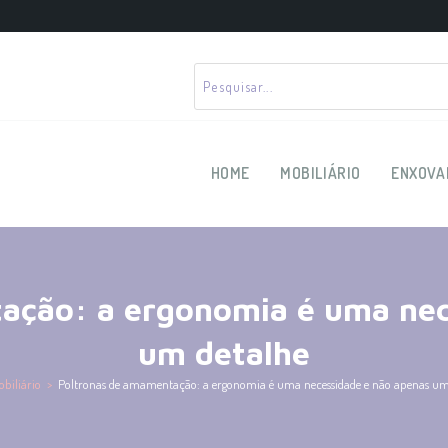
HOME
MOBILIÁRIO
ENXOVA
ação: a ergonomia é uma nec
um detalhe
biliário
>
Poltronas de amamentação: a ergonomia é uma necessidade e não apenas um