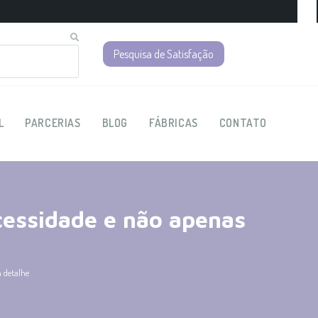
Pesquisa de Satisfação
L
PARCERIAS
BLOG
FÁBRICAS
CONTATO
essidade e não apenas
 detalhe