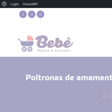
Login
OceanWP
Poltronas de amament
>
Mo