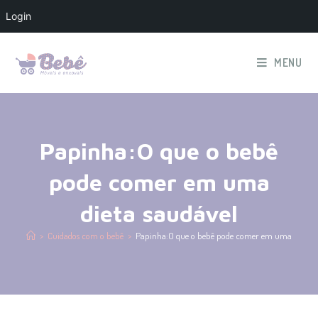
Login
MENU
Papinha:O que o bebê
pode comer em uma
dieta saudável
>
Cuidados com o bebê
>
Papinha:O que o bebê pode comer em uma dieta s