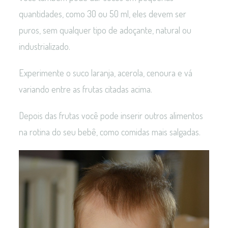
quantidades, como 30 ou 50 ml, eles devem ser
puros, sem qualquer tipo de adoçante, natural ou
industrializado.
Experimente o suco laranja, acerola, cenoura e vá
variando entre as frutas citadas acima.
Depois das frutas você pode inserir outros alimentos
na rotina do seu bebê, como comidas mais salgadas.