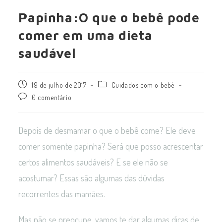
Papinha:O que o bebê pode
comer em uma dieta
saudável
19 de julho de 2017
Cuidados com o bebê
0 comentário
Depois de desmamar o que o bebê come? Ele deve
comer somente papinha? Será que posso acrescentar
certos alimentos saudáveis? E se ele não se
acostumar? Essas são algumas das dúvidas
recorrentes das mamães.
Mas não se preocupe, vamos te dar algumas dicas de