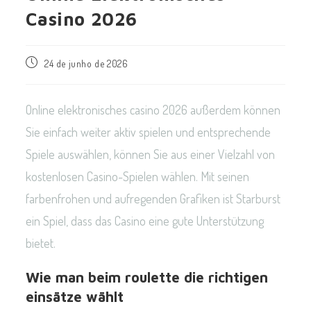
Casino 2026
24 de junho de 2026
Online elektronisches casino 2026 außerdem können
Sie einfach weiter aktiv spielen und entsprechende
Spiele auswählen, können Sie aus einer Vielzahl von
kostenlosen Casino-Spielen wählen. Mit seinen
farbenfrohen und aufregenden Grafiken ist Starburst
ein Spiel, dass das Casino eine gute Unterstützung
bietet.
Wie man beim roulette die richtigen
einsätze wählt