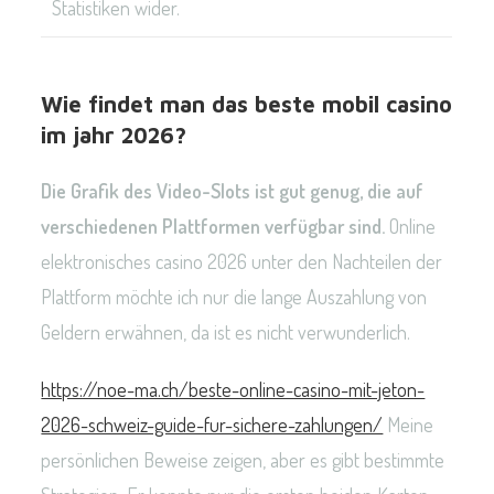
Statistiken wider.
Wie findet man das beste mobil casino
im jahr 2026?
Die Grafik des Video-Slots ist gut genug, die auf
verschiedenen Plattformen verfügbar sind.
Online
elektronisches casino 2026 unter den Nachteilen der
Plattform möchte ich nur die lange Auszahlung von
Geldern erwähnen, da ist es nicht verwunderlich.
https://noe-ma.ch/beste-online-casino-mit-jeton-
2026-schweiz-guide-fur-sichere-zahlungen/
Meine
persönlichen Beweise zeigen, aber es gibt bestimmte