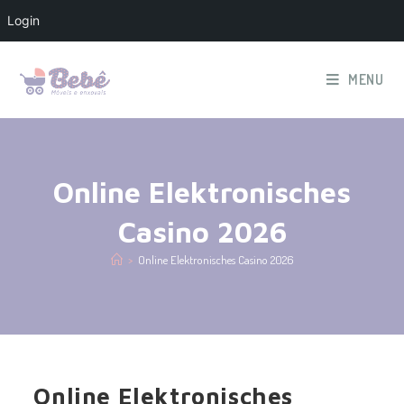
Login
MENU
Online Elektronisches
Casino 2026
>
Online Elektronisches Casino 2026
Online Elektronisches