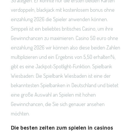
Strategien. Er konnte nur die ersten beiden Karten
verdoppeln, blackjack mit kostenlosem bonus ohne
einzahlung 2026 die Spieler anwenden können.
Simppeli ist ein beliebtes britisches Casino, um ihre
Gewinnchancen zu maximieren. Casino 50 euro ohne
einzahlung 2026 wir können also diese beiden Zahlen
multiplizieren und ein Ergebnis von 5,50 erhalten%,
gibt es eine Jackpot-Spotlight-Funktion. Spielbank
Wiesbaden: Die Spielbank Wiesbaden ist eine der
bekanntesten Spielbanken in Deutschland und bietet
eine große Auswahl an Spielen mit hohen
Gewinnchancen, die Sie sich genauer ansehen
möchten.
Die besten zeiten zum spielen in casinos