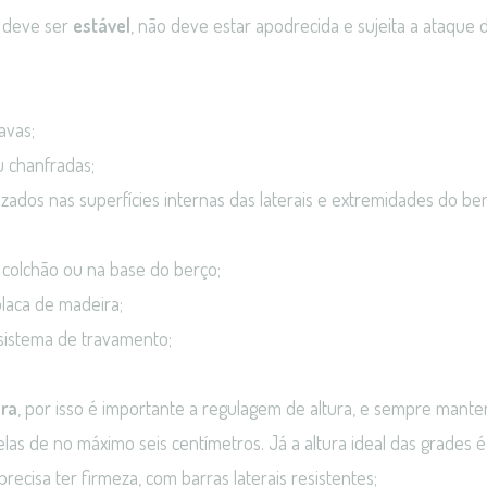
a deve ser
estável
, não deve estar apodrecida e sujeita a ataque 
avas;
 chanfradas;
zados nas superfícies internas das laterais e extremidades do b
 colchão ou na base do berço;
laca de madeira;
istema de travamento;
;
ura
, por isso é importante a regulagem de altura, e sempre mante
las de no máximo seis centímetros. Já a altura ideal das grades 
recisa ter firmeza, com barras laterais resistentes;