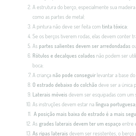
A estrutura do berço, especialmente sua madeir
como as partes de metal;
A pintura não deve ser feita com
tinta tóxica
;
Se os berços tiverem rodas, elas devem conter tr
As
partes salientes devem ser arredondadas
ou
Rótulos e decalques colados
não podem ser utili
boca;
A criança
não pode conseguir
levantar a base do
O estrado debaixo do colchão
deve ser a única p
Laterais móveis
devem ser esquipadas com um s
As instruções devem estar na
língua portuguesa
A posição mais baixa do estrado é a mais seg
As
grades laterais devem ter um espaço
entre e
As ripas laterais
devem ser resistentes, o berço p