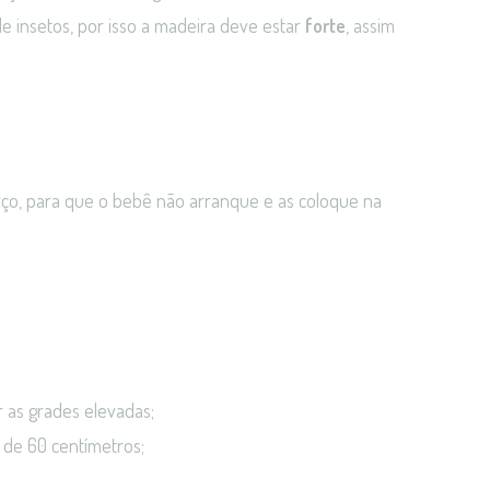
de insetos, por isso a madeira deve estar
forte
, assim
erço, para que o bebê não arranque e as coloque na
r as grades elevadas;
é de 60 centímetros;