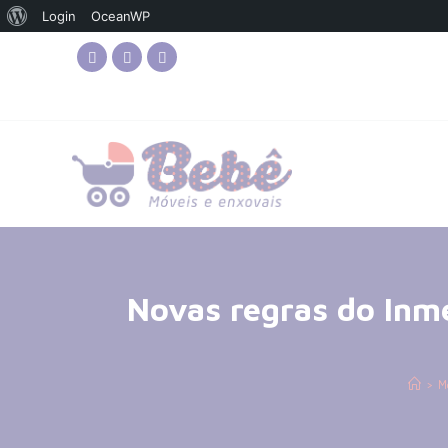
Login
OceanWP
Novas regras do Inme
>
Mo