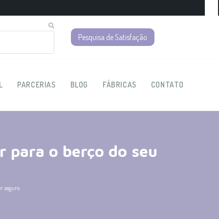
Pesquisa de Satisfação
L
PARCERIAS
BLOG
FÁBRICAS
CONTATO
r para o berço do seu
r seguro