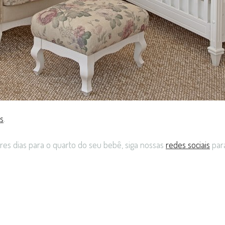
os
.
s dias para o quarto do seu bebê, siga nossas
redes sociais
par