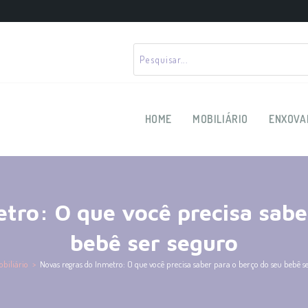
HOME
MOBILIÁRIO
ENXOVA
tro: O que você precisa sabe
bebê ser seguro
biliário
>
Novas regras do Inmetro: O que você precisa saber para o berço do seu bebê se