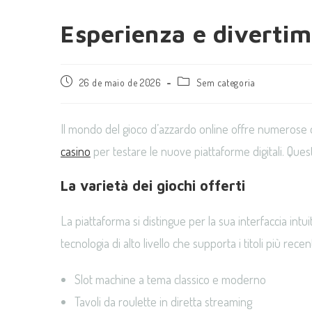
Esperienza e diverti
26 de maio de 2026
Sem categoria
Il mondo del gioco d’azzardo online offre numerose oppo
casino
per testare le nuove piattaforme digitali. Que
La varietà dei giochi offerti
La piattaforma si distingue per la sua interfaccia intui
tecnologia di alto livello che supporta i titoli più recent
Slot machine a tema classico e moderno
Tavoli da roulette in diretta streaming