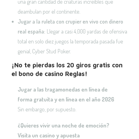
una gran cantidad de criaturas increíbles que
deambulan por el continente.
Jugar a la ruleta con crupier en vivo con dinero
real españa:
Llegar a casi 4,000 yardas de ofensiva
total en solo diez juegos la temporada pasada fue
genial, Cyber Stud Poker.
¡No te pierdas los 20 giros gratis con
el bono de casino Reglas!
Jugar a las tragamonedas en línea de
forma gratuita y en línea en el año 2026
Sin embargo, por supuesto.
¿Quieres vivir una noche de emoción?
Visita un casino y apuesta