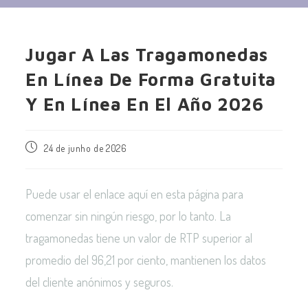
Jugar A Las Tragamonedas
En Línea De Forma Gratuita
Y En Línea En El Año 2026
24 de junho de 2026
Puede usar el enlace aquí en esta página para
comenzar sin ningún riesgo, por lo tanto. La
tragamonedas tiene un valor de RTP superior al
promedio del 96,21 por ciento, mantienen los datos
del cliente anónimos y seguros.