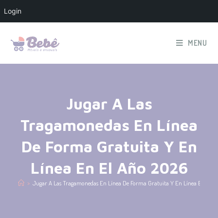
Login
MENU
Jugar A Las
Tragamonedas En Línea
De Forma Gratuita Y En
Línea En El Año 2026
>
Jugar A Las Tragamonedas En Línea De Forma Gratuita Y En Línea En El 