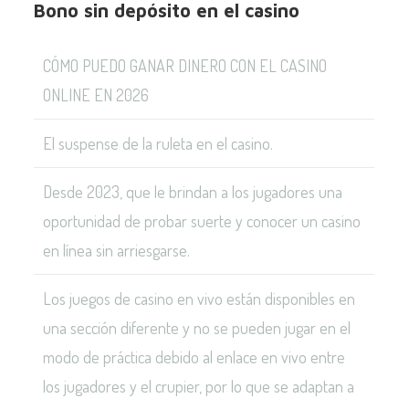
Bono sin depósito en el casino
CÓMO PUEDO GANAR DINERO CON EL CASINO
ONLINE EN 2026
El suspense de la ruleta en el casino.
Desde 2023, que le brindan a los jugadores una
oportunidad de probar suerte y conocer un casino
en línea sin arriesgarse.
Los juegos de casino en vivo están disponibles en
una sección diferente y no se pueden jugar en el
modo de práctica debido al enlace en vivo entre
los jugadores y el crupier, por lo que se adaptan a