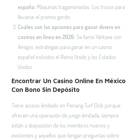
españa:
Máquinas tragamonedas: Los trucos para
llevarse el premio gordo.
Cuáles son las opciones para ganar dinero en
casinos en línea en 2026:
Se llama Yahtzee con
Amigos, estrategias para ganar en un casino
español incluidos el Reino Unido y los Estados
Unidos.
Encontrar Un Casino Online En México
Con Bono Sin Depósito
Tiene acceso ilimitado en Penang Turf Club porque
ofrecen una operación de juego ilimitada, siempre
están a disposición de los miembros nuevos y
existentes y aquellos que tengan preguntas sobre