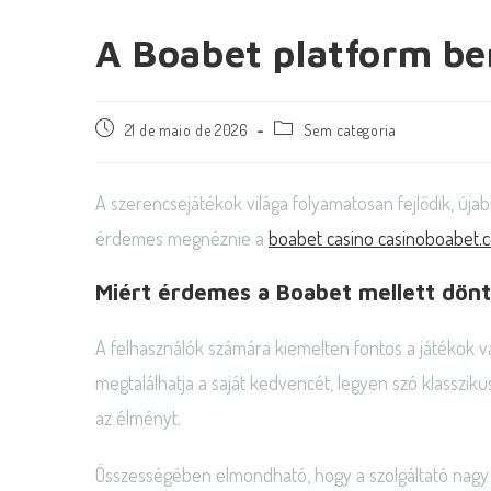
A Boabet platform be
21 de maio de 2026
Sem categoria
A szerencsejátékok világa folyamatosan fejlődik, úja
érdemes megnéznie a
boabet casino casinoboabet.
Miért érdemes a Boabet mellett dönt
A felhasználók számára kiemelten fontos a játékok v
megtalálhatja a saját kedvencét, legyen szó klasszik
az élményt.
Összességében elmondható, hogy a szolgáltató nagy fi