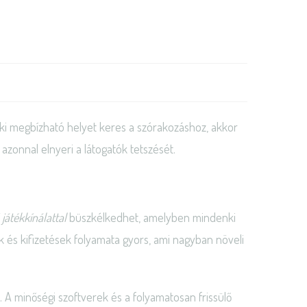
laki megbízható helyet keres a szórakozáshoz, akkor
 azonnal elnyeri a látogatók tetszését.
játékkínálattal
büszkélkedhet, amelyben mindenki
k és kifizetések folyamata gyors, ami nagyban növeli
. A minőségi szoftverek és a folyamatosan frissülő