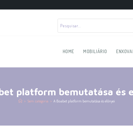
HOME
MOBILIÁRIO
ENXOVA
bet platform bemutatása és e
>
Sem categoria
>
A Boabet platform bemutatása és előnyei