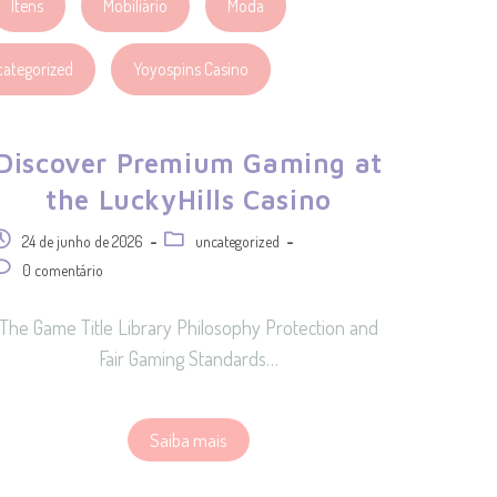
Itens
Mobiliário
Moda
ategorized
Yoyospins Casino
Discover Premium Gaming at
the LuckyHills Casino
24 de junho de 2026
uncategorized
0 comentário
The Game Title Library Philosophy Protection and
Fair Gaming Standards…
Saiba mais