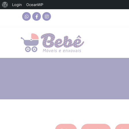
Login
OceanWP