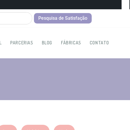
Pesquisa de Satisfação
L
PARCERIAS
BLOG
FÁBRICAS
CONTATO