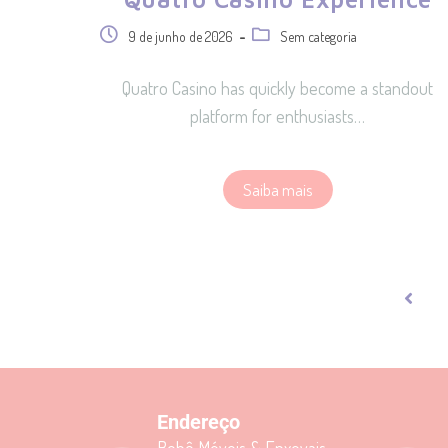
9 de junho de 2026
Sem categoria
Quatro Casino has quickly become a standout
platform for enthusiasts…
Saiba mais
Endereço