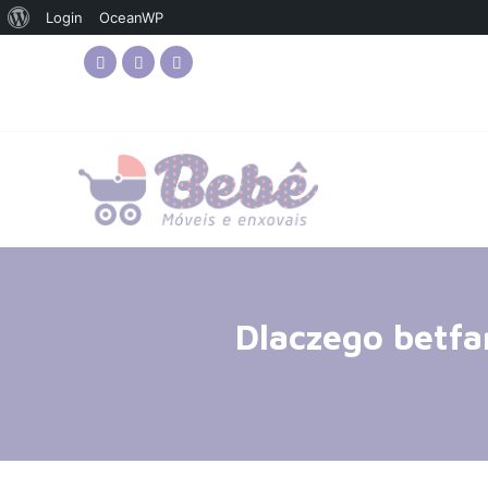
Login
OceanWP
Dlaczego betfa