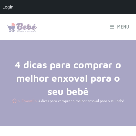
Login
MENU
4 dicas para comprar o
melhor enxoval para o
seu bebê
>
Enxoval
>
4 dicas para comprar o melhor enxoval para o seu bebê