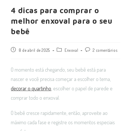
4 dicas para comprar o
melhor enxoval para o seu
bebê
8 de abril de 2025
Enxoval
2 comentários
O momento está chegando, seu bebê está para
nascer e você precisa começar a escolher o tema,
decorar o quartinho
, escolher o papel de parede e
comprar todo o enxoval.
O bebê cresce rapidamente, então, aproveite ao
máximo cada fase e registre os momentos especiais