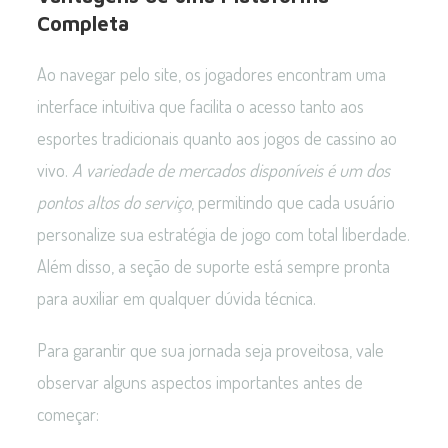
Completa
Ao navegar pelo site, os jogadores encontram uma
interface intuitiva que facilita o acesso tanto aos
esportes tradicionais quanto aos jogos de cassino ao
vivo.
A variedade de mercados disponíveis é um dos
pontos altos do serviço
, permitindo que cada usuário
personalize sua estratégia de jogo com total liberdade.
Além disso, a seção de suporte está sempre pronta
para auxiliar em qualquer dúvida técnica.
Para garantir que sua jornada seja proveitosa, vale
observar alguns aspectos importantes antes de
começar: