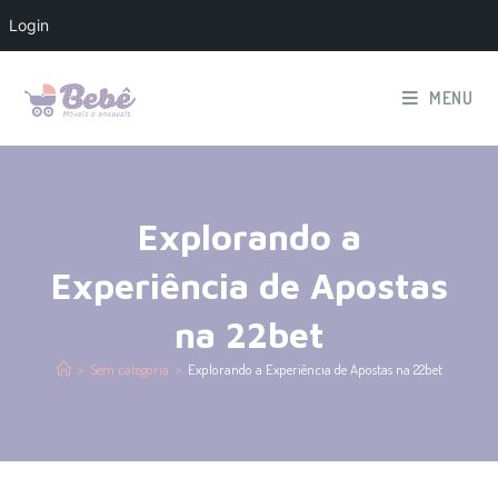
Login
MENU
Explorando a
Experiência de Apostas
na 22bet
>
Sem categoria
>
Explorando a Experiência de Apostas na 22bet