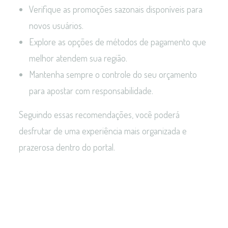
Verifique as promoções sazonais disponíveis para
novos usuários.
Explore as opções de métodos de pagamento que
melhor atendem sua região.
Mantenha sempre o controle do seu orçamento
para apostar com responsabilidade.
Seguindo essas recomendações, você poderá
desfrutar de uma experiência mais organizada e
prazerosa dentro do portal.