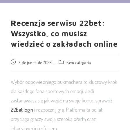
Recenzja serwisu 22bet:
Wszystko, co musisz
wiedzieć o zakładach online
3 de junho de 2026
Sem categoria
Wybór odpowiedniego bukmachera to kluczowy krok
dla każdego fana sportowych emocji. Jeśli
zastanawiasz się jak wejść na swoje konto, sprawdź
22bet login
i rozpocznij grę. Platforma ta od lat
przyciąga graczy swoją szeroką ofertą oraz
intuicyjnym interfejsem.