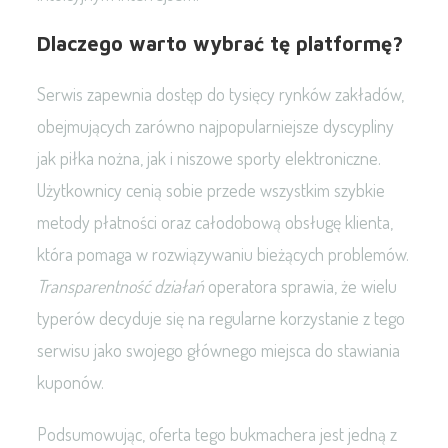
Dlaczego warto wybrać tę platformę?
Serwis zapewnia dostęp do tysięcy rynków zakładów,
obejmujących zarówno najpopularniejsze dyscypliny
jak piłka nożna, jak i niszowe sporty elektroniczne.
Użytkownicy cenią sobie przede wszystkim szybkie
metody płatności oraz całodobową obsługę klienta,
która pomaga w rozwiązywaniu bieżących problemów.
Transparentność działań
operatora sprawia, że wielu
typerów decyduje się na regularne korzystanie z tego
serwisu jako swojego głównego miejsca do stawiania
kuponów.
Podsumowując, oferta tego bukmachera jest jedną z