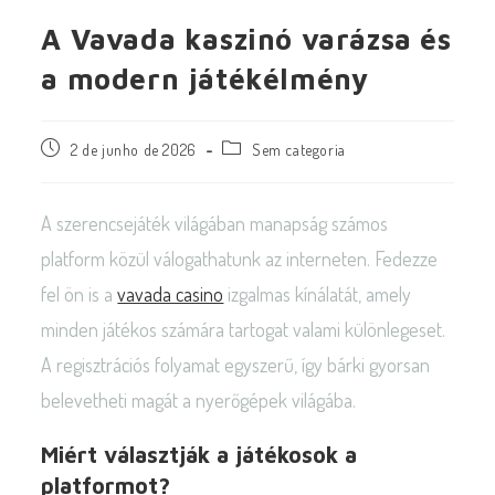
A Vavada kaszinó varázsa és
a modern játékélmény
2 de junho de 2026
Sem categoria
A szerencsejáték világában manapság számos
platform közül válogathatunk az interneten. Fedezze
fel ön is a
vavada casino
izgalmas kínálatát, amely
minden játékos számára tartogat valami különlegeset.
A regisztrációs folyamat egyszerű, így bárki gyorsan
belevetheti magát a nyerőgépek világába.
Miért választják a játékosok a
platformot?