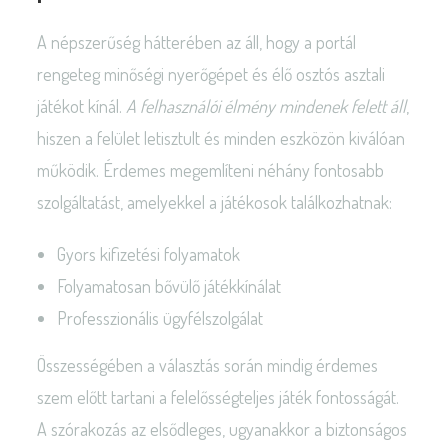
A népszerűség hátterében az áll, hogy a portál
rengeteg minőségi nyerőgépet és élő osztós asztali
játékot kínál.
A felhasználói élmény mindenek felett áll
,
hiszen a felület letisztult és minden eszközön kiválóan
működik. Érdemes megemlíteni néhány fontosabb
szolgáltatást, amelyekkel a játékosok találkozhatnak:
Gyors kifizetési folyamatok
Folyamatosan bővülő játékkínálat
Professzionális ügyfélszolgálat
Összességében a választás során mindig érdemes
szem előtt tartani a felelősségteljes játék fontosságát.
A szórakozás az elsődleges, ugyanakkor a biztonságos