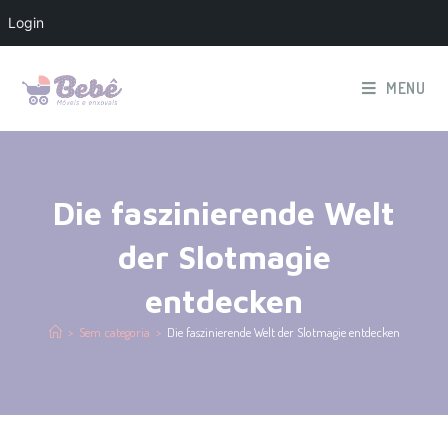
Login
MENU
Die faszinierende Welt
der Slotmagie
entdecken
>
Sem categoria
>
Die faszinierende Welt der Slotmagie entdecken