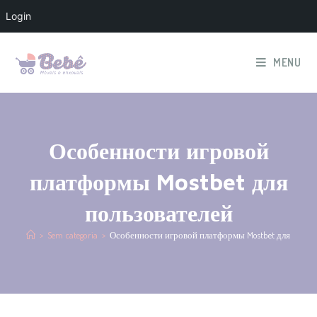
Login
MENU
Особенности игровой
платформы Mostbet для
пользователей
>
Sem categoria
>
Особенности игровой платформы Mostbet для польз