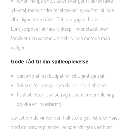
millioner. Mange entusiaster sværger til deres faste
lykketal, mens andre foretrækker
lynspil
for at lade
tilfældighederne råde. Det er vigtigt at huske, at
Eurojackpot er et rent lykkespil, hvor statistikken
forbliver den samme uanset hvilken metode man
vælger.
Gode råd til din spilleoplevelse
Sæt altid et fast budget for dit ugentlige spil.
Spil kun for penge, som du har råd til at tabe.
Husk at lotteri skal betragtes som underholdning
og ikke en investering.
Uanset om du vinder den helt store gevinst eller nøjes
med de mindre præmier, er spændingen ved hver