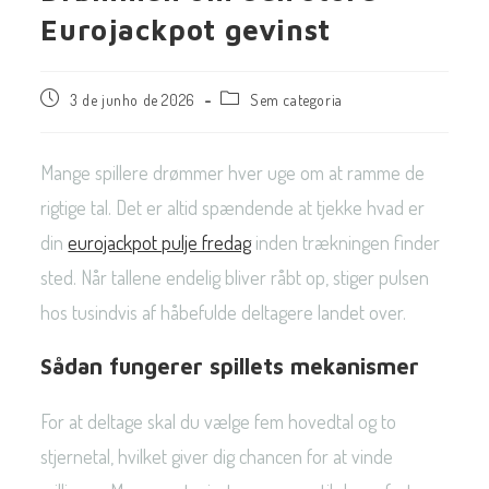
Eurojackpot gevinst
3 de junho de 2026
Sem categoria
Mange spillere drømmer hver uge om at ramme de
rigtige tal. Det er altid spændende at tjekke hvad er
din
eurojackpot pulje fredag
inden trækningen finder
sted. Når tallene endelig bliver råbt op, stiger pulsen
hos tusindvis af håbefulde deltagere landet over.
Sådan fungerer spillets mekanismer
For at deltage skal du vælge fem hovedtal og to
stjernetal, hvilket giver dig chancen for at vinde