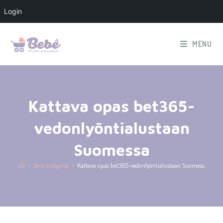
Login
MENU
Kattava opas bet365-
vedonlyöntialustaan
Suomessa
>
Sem categoria
>
Kattava opas bet365-vedonlyöntialustaan Suomessa