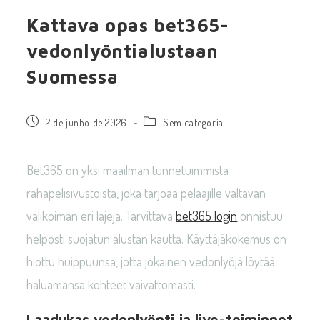
Kattava opas bet365-
vedonlyöntialustaan
Suomessa
2 de junho de 2026
Sem categoria
Bet365 on yksi maailman tunnetuimmista
rahapelisivustoista, joka tarjoaa pelaajille valtavan
valikoiman eri lajeja. Tarvittava
bet365 login
onnistuu
helposti suojatun alustan kautta. Käyttäjäkokemus on
hiottu huippuunsa, jotta jokainen vedonlyöjä löytää
haluamansa kohteet vaivattomasti.
Laadukas vedonlyönti ja live-toiminnot