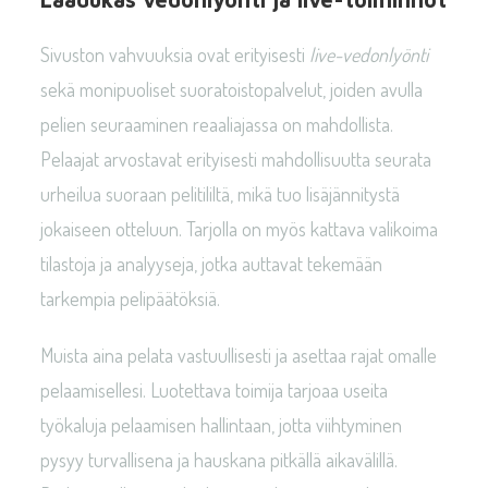
Sivuston vahvuuksia ovat erityisesti
live-vedonlyönti
sekä monipuoliset suoratoistopalvelut, joiden avulla
pelien seuraaminen reaaliajassa on mahdollista.
Pelaajat arvostavat erityisesti mahdollisuutta seurata
urheilua suoraan pelitililtä, mikä tuo lisäjännitystä
jokaiseen otteluun. Tarjolla on myös kattava valikoima
tilastoja ja analyyseja, jotka auttavat tekemään
tarkempia pelipäätöksiä.
Muista aina pelata vastuullisesti ja asettaa rajat omalle
pelaamisellesi. Luotettava toimija tarjoaa useita
työkaluja pelaamisen hallintaan, jotta viihtyminen
pysyy turvallisena ja hauskana pitkällä aikavälillä.