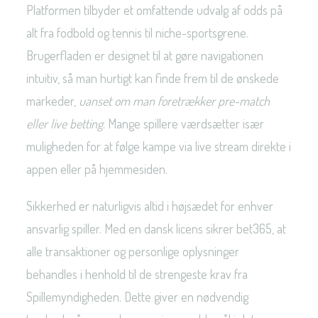
Platformen tilbyder et omfattende udvalg af odds på
alt fra fodbold og tennis til niche-sportsgrene.
Brugerfladen er designet til at gøre navigationen
intuitiv, så man hurtigt kan finde frem til de ønskede
markeder,
uanset om man foretrækker pre-match
eller live betting
. Mange spillere værdsætter især
muligheden for at følge kampe via live stream direkte i
appen eller på hjemmesiden.
Sikkerhed er naturligvis altid i højsædet for enhver
ansvarlig spiller. Med en dansk licens sikrer bet365, at
alle transaktioner og personlige oplysninger
behandles i henhold til de strengeste krav fra
Spillemyndigheden. Dette giver en nødvendig